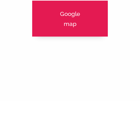
Google
map
Je
m'inscris