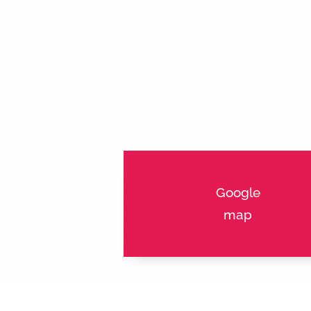
Google
map