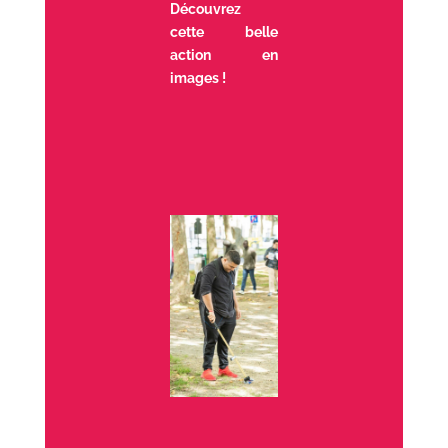
Découvrez
cette belle
action en
images !